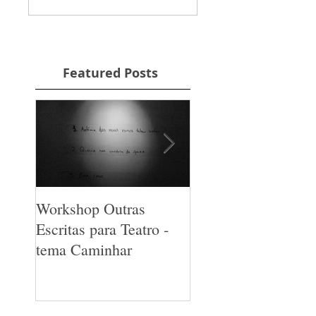
Featured Posts
Workshop Outras
Lançamento Cine 
Escritas para Teatro -
Non n6
tema Caminhar