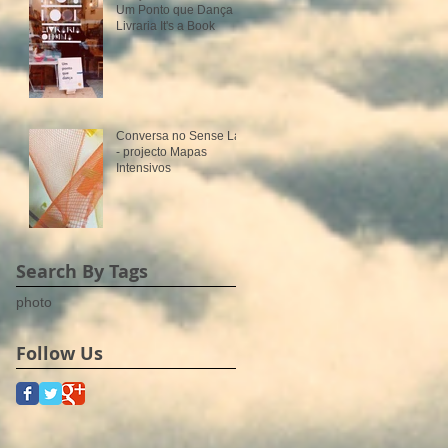
Um Ponto que Dança -
Livraria It's a Book
Conversa no Sense Lab
- projecto Mapas
Intensivos
Search By Tags
photo
Follow Us