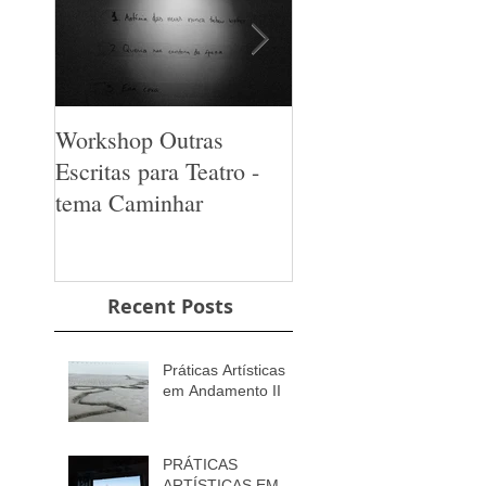
Workshop Outras
Lançamento Cine 
Escritas para Teatro -
Non n6
tema Caminhar
Recent Posts
Práticas Artísticas
em Andamento II
PRÁTICAS
ARTÍSTICAS EM