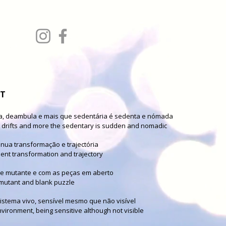
NT
ha, deambula e mais que sedentária é sedenta e nómada
 it drifts and more the sedentary is sudden and nomadic
nua transformação e trajectória
ent transformation and trajectory
le mutante e com as peças em aberto
 mutant and blank puzzle
istema vivo, sensível mesmo que não visível
nvironment, being sensitive although not visible