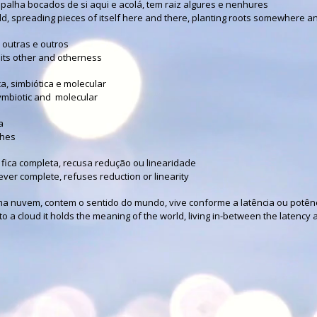
alha bocados de si aqui e acolá, tem raiz algures e nenhures
d, spreading pieces of itself here and there, planting roots somewhere 
 outras e outros
its other and otherness
ca, simbiótica e molecular
symbiotic and molecular
a
thes
fica completa, recusa redução ou linearidade
ever complete, refuses reduction or linearity
ma nuvem, contem o sentido do mundo, vive conforme a latência ou potê
to a cloud it holds the meaning of the world, living in-between the latenc