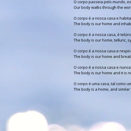
O corpo passeia pelo mundo, esp
Our body walks through the worl
O corpo é a nossa casa e habita
The body is our home and inhab
O corpo é a nossa casa, é telúri
The body is our home, telluric, 
O corpo é a nossa casa e respir
The body is our home and brea
O corpo é a nossa casa e nunca 
The body is our home and it is n
O corpo é uma casa, tal como u
The body is a home, and similar 