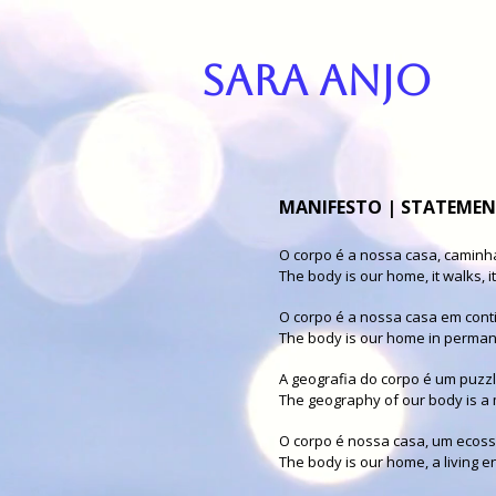
SARA ANJO
MANIFESTO | STATEME
O corpo é a nossa casa, camin
The body is our home, it walks,
O corpo é a nossa casa em conti
The body is our home in perman
A geografia do corpo é um puzz
The geography of our body is a
O corpo é nossa casa, um ecoss
The body is our home, a living e