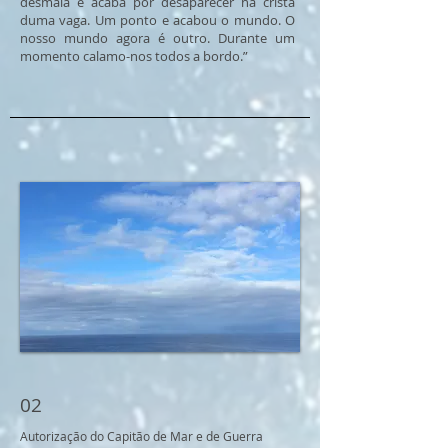
desmaia e acaba por desaparecer na crista
duma vaga. Um ponto e acabou o mundo. O
nosso mundo agora é outro. Durante um
momento calamo-nos todos a bordo.”
02
Autorização do Capitão de Mar e de Guerra