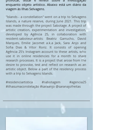
provocar, testar e refletir sobre a investigação
enquanto objeto artístico.
Abaixo está um diário da
viagem às Ilhas Selvagens.
"Islands - a constellation" went on a trip to Selvagens
Islands, a nature reserve, during June 2021. This trip
was made through the project Sabotage. A project of
artistic creation, experimentation and investigation,
developed by Agência 25, in collaboration with
resident-saboteur-artists: Beatriz Garrucho, David
Marques, Emilie Jacomet a.k.a Jack, Sara Anjo and
Sofia Dias & Vítor Roriz. It consists of opening
Agência 25's Instagram account to these artists, who
use it in online residencies for a month to share
research processes. It is a project that arose from the
desire to provoke, test and reflect on research as an
artistic object.
Below a part of the residency process
with a trip to Selvagens Islands.
#residenciartistica
#sabotagem
#agencia25
#
ilhasumaconstelação #saraanjo
@
saranajofreitas